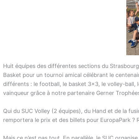
Huit équipes des différentes sections du Strasbourg 
Basket pour un tournoi amical célébrant le centenair
différents : le football, le basket 3×3, le volley-ball,
vainqueur grâce à notre partenaire Gerner Trophée
Qui du SUC Volley (2 équipes), du Hand et de la fu
remportera le prix et des billets pour EuropaPark ?
Mais ce n’est pas tout. En parallèle, le SUC organise